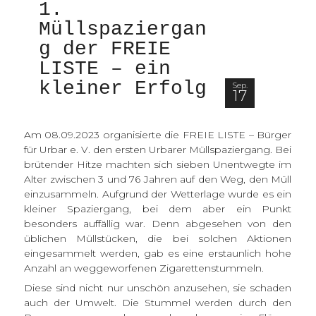
1. 
Müllspaziergan
g der FREIE 
LISTE – ein 
kleiner Erfolg
Sep.
17
Startseite
Am 08.09.2023 organisierte die FREIE LISTE – Bürger
Aktuelles
für Urbar e. V. den ersten Urbarer Müllspaziergang. Bei
brütender Hitze machten sich sieben Unentwegte im
Alter zwischen 3 und 76 Jahren auf den Weg, den Müll
Team
einzusammeln. Aufgrund der Wetterlage wurde es ein
kleiner Spaziergang, bei dem aber ein Punkt
Kommunalwahl 2024
besonders auffällig war. Denn abgesehen von den
üblichen Müllstücken, die bei solchen Aktionen
eingesammelt werden, gab es eine erstaunlich hohe
Archiv
Anzahl an weggeworfenen Zigarettenstummeln.
Diese sind nicht nur unschön anzusehen, sie schaden
auch der Umwelt. Die Stummel werden durch den