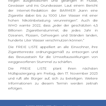
Regen ausgewaschen und gelangen in Flüsse,
Gewässer und ins Grundwasser. Laut einem Bericht
der Internet-Redaktion der BARMER „kann eine
Zigarette dabei bis zu 1000 Liter Wasser mit einer
hohen Nikotinbelastung verunreinigen“. Auch die
WHO warnte 2022, dass „jeder der geschätzten 4,5
Billionen Zigarettenstummel, die jedes Jahr in
Ozeanen, Flüssen, Gehwegen und Stränden landen,
hunderte Liter Wasser verschmutzen können.“
Die FREIE LISTE appelliert an alle Einwohner, ihre
Zigarettenreste ordnungsgemäß zu entsorgen und
das Bewusstsein für die Umweltauswirkungen von
weggeworfenen Stummel zu schärfen.
Die FREIE LISTE plant ihren nächsten
Müllspaziergang am Freitag, den 17. November 2023
und ruft alle Bürger auf, sich zu beteiligen. Weitere
Informationen zu diesem Termin werden zeitnah
erfolgen.
muellspaziergang
veranstaltung