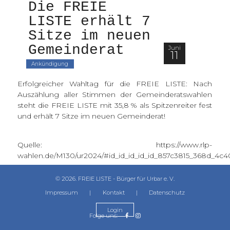
Die FREIE 
LISTE erhält 7 
Kommunalwahl 2024
Sitze im neuen 
Gemeinderat
Archiv
Juni
11
Ankündigung
Erfolgreicher Wahltag für die FREIE LISTE: Nach
Auszählung aller Stimmen der Gemeinderatswahlen
steht die FREIE LISTE mit 35,8 % als Spitzenreiter fest
und erhält 7 Sitze im neuen Gemeinderat!
Quelle: https://www.rlp-
wahlen.de/M130/ur2024/#id_id_id_id_id_857c3815_368d_4
© 2026. FREIE LISTE - Bürger für Urbar e. V.
Impressum
|
Kontakt
|
Datenschutz
Login
Folge uns: