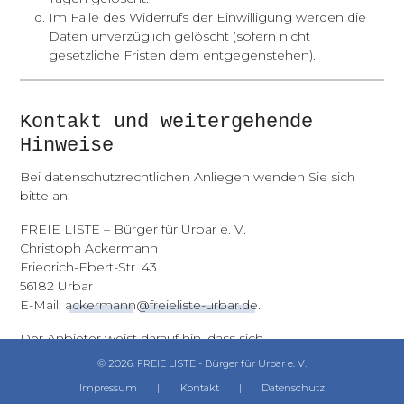
Im Falle des Widerrufs der Einwilligung werden die
Daten unverzüglich gelöscht (sofern nicht
gesetzliche Fristen dem entgegenstehen).
Kontakt und weitergehende
Hinweise
Bei datenschutzrechtlichen Anliegen wenden Sie sich
bitte an:
FREIE LISTE – Bürger für Urbar e. V.
Christoph Ackermann
Friedrich-Ebert-Str. 43
56182 Urbar
E-Mail:
ackermann
@freieliste-urbar.de
.
Der Anbieter weist darauf hin, dass sich
datenschutzrechtliche Änderungen ergeben können.
© 2026. FREIE LISTE - Bürger für Urbar e. V.
Diese Erklärung sollte von Ihnen daher nach einem
Impressum
|
Kontakt
|
Datenschutz
gewissen Zeitablauf erneut gelesen werden.