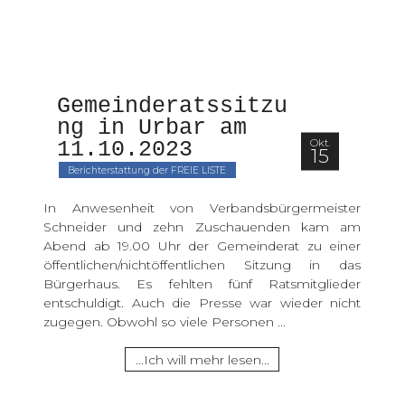
Gemeinderatssitzu
Startseite
ng in Urbar am 
Okt.
11.10.2023
15
Aktuelles
Berichterstattung der FREIE LISTE
In Anwesenheit von Verbandsbürgermeister
Team
Schneider und zehn Zuschauenden kam am
Abend ab 19.00 Uhr der Gemeinderat zu einer
Kommunalwahl 2024
öffentlichen/nichtöffentlichen Sitzung in das
Bürgerhaus. Es fehlten fünf Ratsmitglieder
entschuldigt. Auch die Presse war wieder nicht
Archiv
zugegen. Obwohl so viele Personen ...
...Ich will mehr lesen...