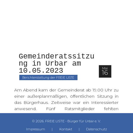
Gemeinderatssitzu
ng in Urbar am 
Mai
10.05.2023
16
Berichterstattung der FREIE LISTE
Am Abend kam der Gemeinderat ab 19.00 Uhr zu
einer außerplanmäßigen, öffentlichen Sitzung in
das Bürgerhaus. Zeitweise war ein Interessierter
anwesend. Fünf Ratsmitglieder fehlten
entschuldigt. Da der Interessierte kein...
© 2026. FREIE LISTE - Bürger für Urbar e. V.
...Ich will mehr lesen...
Impressum
|
Kontakt
|
Datenschutz